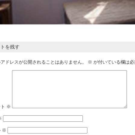
ントを残す
ルアドレスが公開されることはありません。
※
が付いている欄は必
ント
※
※
ル
※