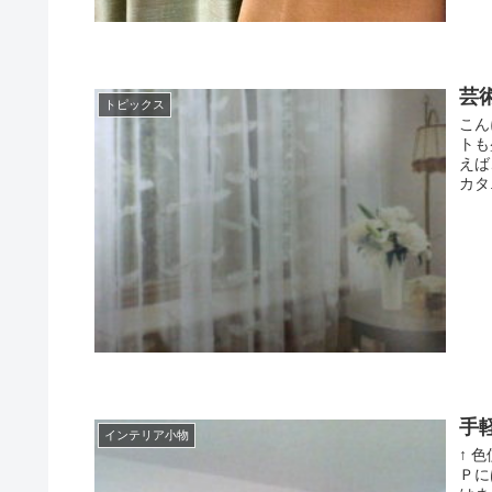
芸
トピックス
こん
トも
えば
カタ.
手
インテリア小物
↑ 
Ｐに