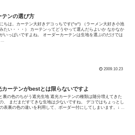
ーテンの選び方
にちは。カーテン大好きデコっちです(^o^) （ラーメン大好き小池
みたい・・・） カーテンってどうやって選んだらよいか なかなか
がいっぱいですよね。 オーダーカーテンは生地を選ぶのだけでは
..
2009.10.23
光カーテンがbestとは限らないですよ
表と裏の色のちがう遮光生地 遮光カーテンの種類は随分増えてきた
の、 まだまだすてきな生地は少ないですね。 デコではちょっとし
の表裏の色の違いを利用して、ボーダー付にしてしまいます。↓ ...