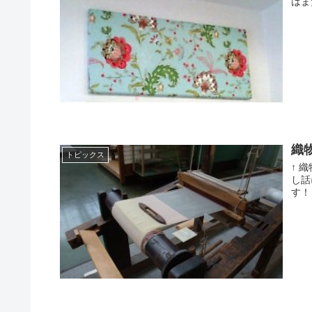
はま
織
トピックス
↑ 
し話
す！