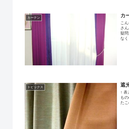
カ
カーテン
こん
さん
疑問
なく .
遮
トピックス
↑ 
もの
たこ