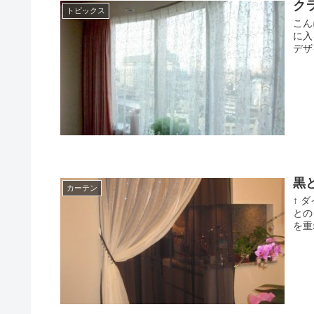
ク
トピックス
こん
に入
デザ
黒
カーテン
↑ 
との
を重