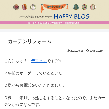
カーテンリフォーム
2020.09.23
2008.10.19
こんにちは！！
デコ
っち
です(^^♪
２年前に
オーダー
していただいた
Ｏ様からお電話をいただきました。
Ｏ様 「来月引っ越しをすることになったので、また
カー
テン
が必要なんです。